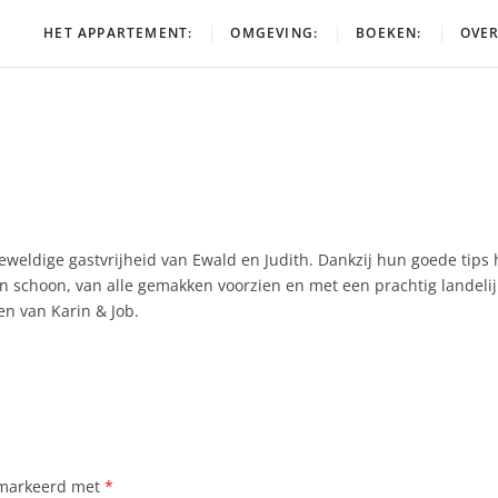
HET APPARTEMENT:
OMGEVING:
BOEKEN:
OVER
eldige gastvrijheid van Ewald en Judith. Dankzij hun goede tips h
 schoon, van alle gemakken voorzien en met een prachtig landelijk
en van Karin & Job.
gemarkeerd met
*