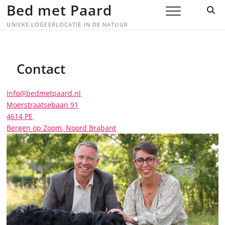
Skip
Bed met Paard
to
UNIEKE LOGEERLOCATIE IN DE NATUUR
content
Contact
Info@bedmetpaard.nl
Moerstraatsebaan 91
4614 PE
Bergen op Zoom
,
Noord Brabant